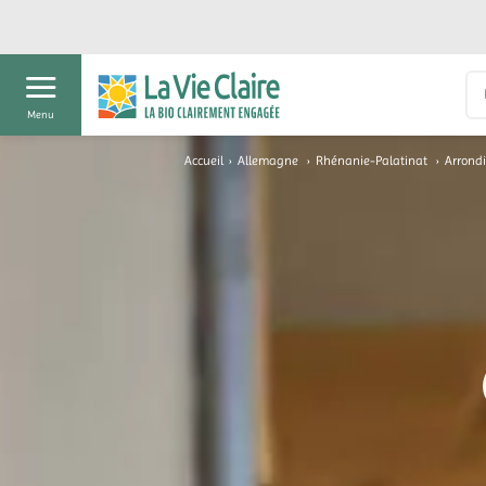
Menu
Accueil
›
Allemagne
›
Rhénanie-Palatinat
›
Arrond