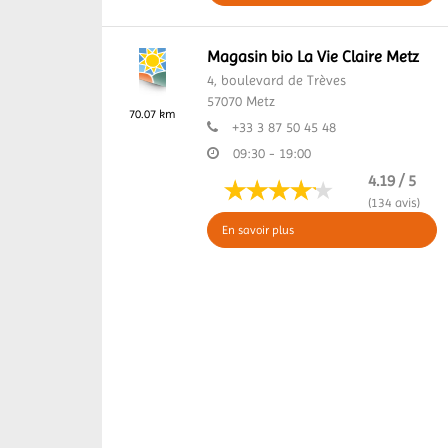
Magasin bio La Vie Claire Metz
4, boulevard de Trèves
57070
Metz
70.07 km
+33 3 87 50 45 48
09:30 - 19:00
4.19 / 5
(134 avis)
En savoir plus