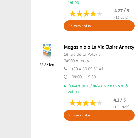
19h00
4.27 / 5
(82 avis)
En savoir plus
Magasin bio La Vie Claire Annecy
16 rue de la Poterie
74960
Annecy
33.82 km
+33 4 50 09 51 41
09:00 - 19:30
Ouvert le 15/08/2026 de 09h00 à
20h00
4.1 / 5
(131 avis)
En savoir plus