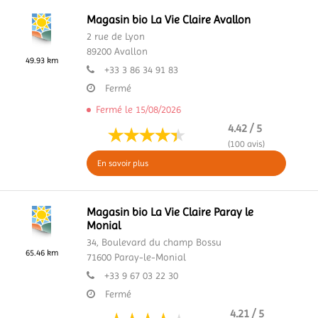
Magasin bio La Vie Claire Avallon
2 rue de Lyon
89200
Avallon
49.93 km
+33 3 86 34 91 83
Fermé
Fermé le 15/08/2026
4.42 / 5
(100 avis)
En savoir plus
Magasin bio La Vie Claire Paray le
Monial
34, Boulevard du champ Bossu
65.46 km
71600
Paray-le-Monial
+33 9 67 03 22 30
Fermé
4.21 / 5