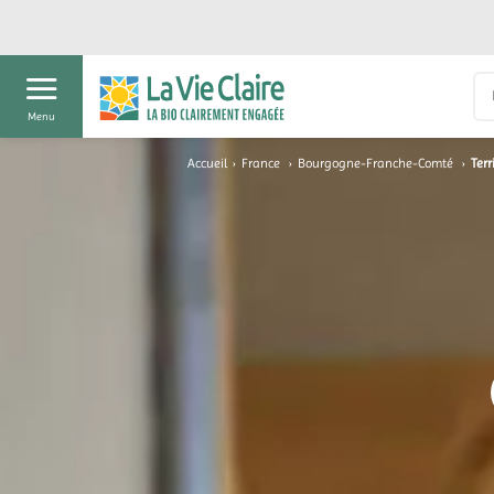
Menu
Accueil
›
France
›
Bourgogne-Franche-Comté
›
Terr