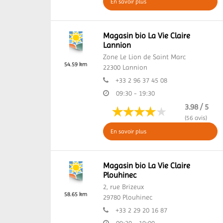
En savoir plus
Magasin bio La Vie Claire
Lannion
Zone Le Lion de Saint Marc
54.59 km
22300
Lannion
+33 2 96 37 45 08
09:30 - 19:30
3.98 / 5
(56 avis)
En savoir plus
Magasin bio La Vie Claire
Plouhinec
2, rue Brizeux
58.65 km
29780
Plouhinec
+33 2 29 20 16 87