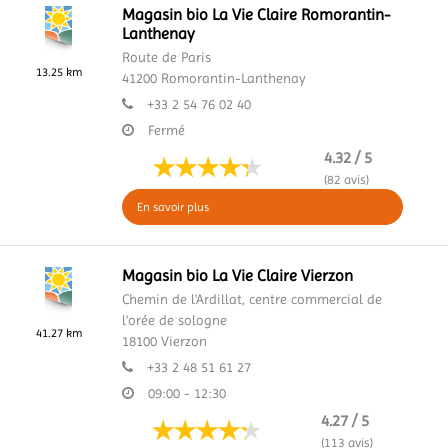
Magasin bio La Vie Claire Romorantin-
Lanthenay
Route de Paris
13.25 km
41200
Romorantin-Lanthenay
+33 2 54 76 02 40
Fermé
4.32 / 5
(82 avis)
En savoir plus
Magasin bio La Vie Claire Vierzon
Chemin de l'Ardillat,
centre commercial de
l'orée de sologne
41.27 km
18100
Vierzon
+33 2 48 51 61 27
09:00 - 12:30
4.27 / 5
(113 avis)