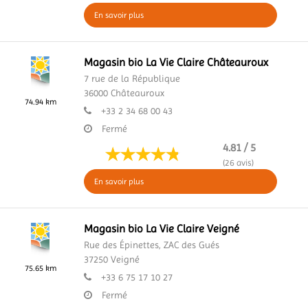
En savoir plus
Magasin bio La Vie Claire Châteauroux
7 rue de la République
36000
Châteauroux
74.94 km
+33 2 34 68 00 43
Fermé
4.81 / 5
(26 avis)
En savoir plus
Magasin bio La Vie Claire Veigné
Rue des Épinettes,
ZAC des Gués
37250
Veigné
75.65 km
+33 6 75 17 10 27
Fermé