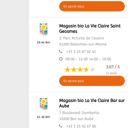
En savoir plus
Magasin bio La Vie Claire Saint
Geosmes
3, Parc Activite de l'avenir
29.44 km
52200
Balesmes-sur-Marne
+33 3 25 87 02 41
09:00 - 12:00
14:00 - 19:00
3.67 / 5
(3 avis)
En savoir plus
Magasin bio La Vie Claire Bar sur
Aube
7 Boulevard Gambetta
41.36 km
10200
Bar-sur-Aube
+33 3 25 92 67 80