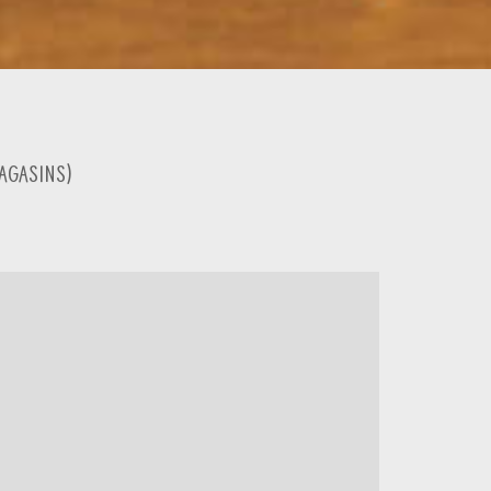
agasins
)