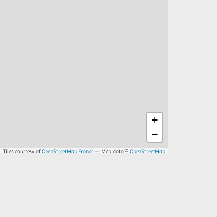
+
−
| Tiles courtesy of
OpenStreetMap France
— Map data ©
OpenStreetMap