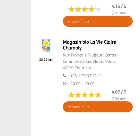
4.15 / 5
(201 avis)
En savoir plus
Magasin bio La Vie Claire
Chambly
Rue François Truffaut,
Centre
30.22 km
Commercial Les Hauts Vents
60230
Chambly
+33 1 39 37 23 11
10:00 - 19:00
4.87 / 5
(104 avis)
En savoir plus