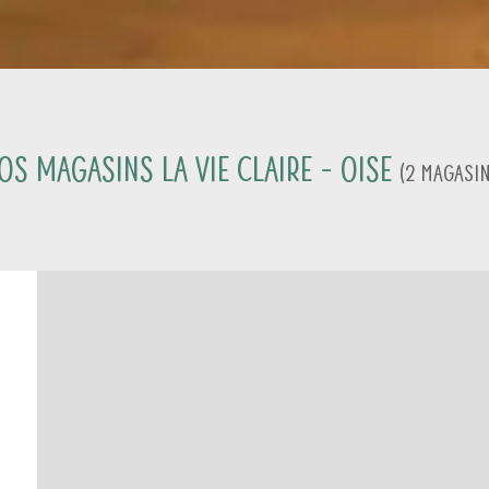
os magasins La Vie Claire -
Oise
(
2
Magasi