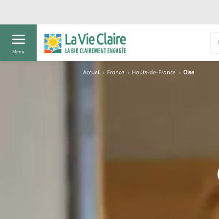
Menu
Accueil
›
France
›
Hauts-de-France
›
Oise