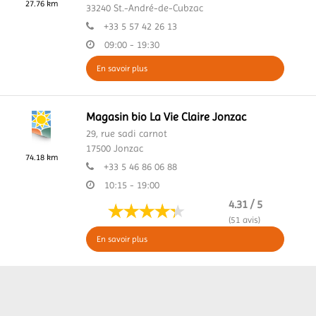
27.76 km
33240
St.-André-de-Cubzac
+33 5 57 42 26 13
09:00 - 19:30
En savoir plus
Magasin bio La Vie Claire Jonzac
29, rue sadi carnot
17500
Jonzac
74.18 km
+33 5 46 86 06 88
10:15 - 19:00
4.31 / 5
(51 avis)
En savoir plus