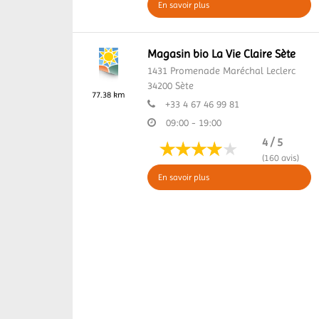
En savoir plus
Magasin bio La Vie Claire Sète
1431 Promenade Maréchal Leclerc
34200
Sète
77.38 km
+33 4 67 46 99 81
09:00 - 19:00
4 / 5
(160 avis)
En savoir plus