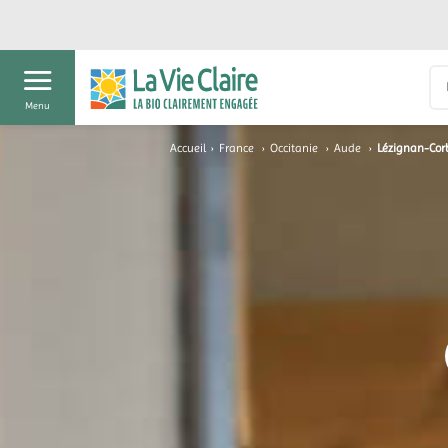
Menu
Accueil
›
France
›
Occitanie
›
Aude
›
Lézignan-Corb