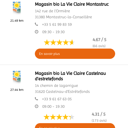
Magasin bio La Vie Claire Montastruc
142 rue de l'Ormière
31380
Montastruc-la-Conseillère
21.49 km
+33 5 61 99 83 59
09:30 - 19:30
4.67 / 5
(66 avis)
En savoir plus
Magasin bio La Vie Claire Castelnau
d’estretefonds
14 chemin de lagarrigue
27.44 km
31620
Castelnau-d'Estrétefonds
+33 9 61 67 63 05
09:00 - 19:30
4.31 / 5
(173 avis)