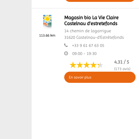
Magasin bio La Vie Claire
Castelnau d’estretefonds
14 chemin de lagarrigue
113.66 km
31620
Castelnau-d'Estrétefonds
+33 9 61 67 63 05
09:00 - 19:30
4.31 / 5
(173 avis)
En savoir plus