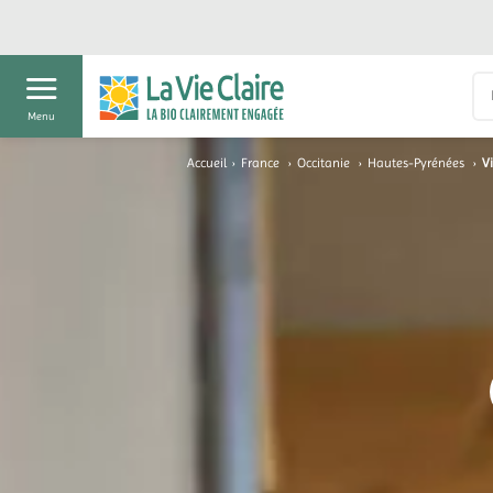
Menu
Accueil
›
France
›
Occitanie
›
Hautes-Pyrénées
›
V