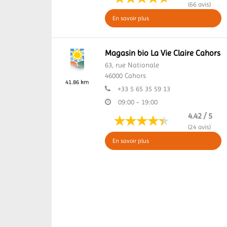
(66 avis)
En savoir plus
Magasin bio La Vie Claire Cahors
63, rue Nationale
46000
Cahors
41.86 km
+33 5 65 35 59 13
09:00 - 19:00
4.42 / 5
(24 avis)
En savoir plus