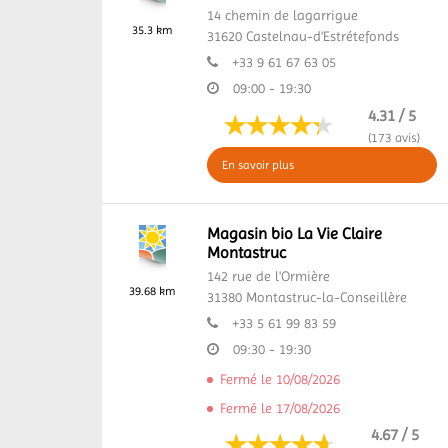
14 chemin de lagarrigue
35.3 km
31620
Castelnau-d'Estrétefonds
+33 9 61 67 63 05
09:00 - 19:30
4.31 / 5
(173 avis)
En savoir plus
Magasin bio La Vie Claire
Montastruc
142 rue de l'Ormière
39.68 km
31380
Montastruc-la-Conseillère
+33 5 61 99 83 59
09:30 - 19:30
Fermé le 10/08/2026
Fermé le 17/08/2026
4.67 / 5