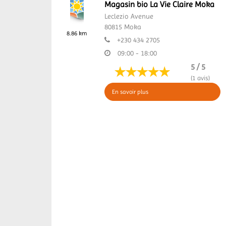
Magasin bio La Vie Claire Moka
Leclezio Avenue
80815
Moka
8.86 km
+230 434 2705
09:00 - 18:00
5 / 5
(1 avis)
En savoir plus