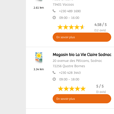
73401
Vacoas
2.61 km
+230 489 1690
09:00 - 16:00
4.58 / 5
(12 avis)
En savoir plus
Magasin bio La Vie Claire Sodnac
20 avenue des Pélicans,
Sodnac
72256
Quatre Bornes
3.34 km
+230 428 3443
09:00 - 18:00
5 / 5
(3 avis)
En savoir plus