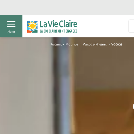
Menu
Accueil
›
Maurice
›
Vacoas-Phœnix
›
Vacoas