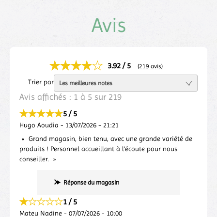
Avis
3.92 / 5
(219 avis)
Trier par
Avis affichés :
1
à
5
sur
219
5 / 5
Hugo Aoudia
-
13/07/2026
-
21:21
Grand magasin, bien tenu, avec une grande variété de
produits ! Personnel accueillant à l’écoute pour nous
conseiller.
Réponse du magasin
1 / 5
Mateu Nadine
-
07/07/2026
-
10:00