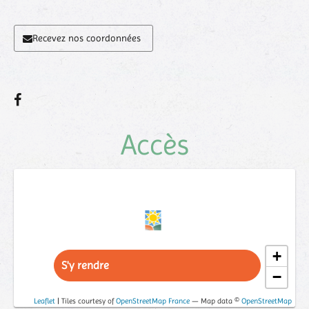
Recevez nos coordonnées
Accès
+
S'y rendre
−
Leaflet
| Tiles courtesy of
OpenStreetMap France
— Map data ©
OpenStreetMap