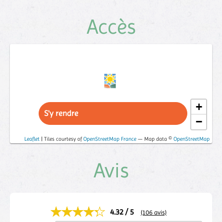
Accès
+
S'y rendre
−
Leaflet
| Tiles courtesy of
OpenStreetMap France
— Map data ©
OpenStreetMap
Avis
4.32 / 5
(106 avis)