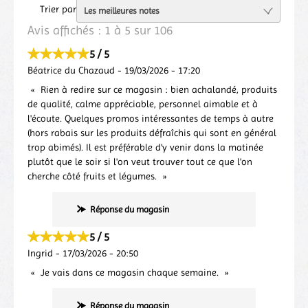
Trier par
Avis affichés :
1
à
5
sur
106
5 / 5
Béatrice du Chazaud
-
19/03/2026
-
17:20
Rien à redire sur ce magasin : bien achalandé, produits
de qualité, calme appréciable, personnel aimable et à
l'écoute. Quelques promos intéressantes de temps à autre
(hors rabais sur les produits défraîchis qui sont en général
trop abimés). Il est préférable d'y venir dans la matinée
plutôt que le soir si l'on veut trouver tout ce que l'on
cherche côté fruits et légumes.
Réponse du magasin
5 / 5
Ingrid
-
17/03/2026
-
20:50
Je vais dans ce magasin chaque semaine.
Réponse du magasin