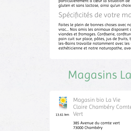
particulièrement à cœur la situation de
gluten et sans lactose, ainsi qu'un choi
Spécificités de votre m
Faites le plein de bonnes choses avec not
vrac... Nos amis les animaux disposent d
viandes et fromages. Confiserie, confitur
pain cuit sur place, pâtes, jus de fruits,
les-Bains travaille notamment avec les
esthéticienne et notre naturopathe, ave
Magasins La 
Magasin bio La Vie
Claire Chambéry Comt
Vert
13.61 km
385 Avenue du comte vert
73000
Chambéry