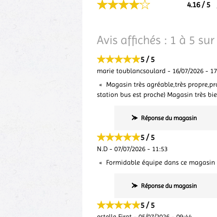
4.16 / 5
Avis affichés :
1
à
5
sur
5 / 5
marie toublancsoulard
-
16/07/2026
-
17
Magasin très agréable,très propre,pr
station bus est proche) Magasin très bie
Réponse du magasin
5 / 5
N.D
-
07/07/2026
-
11:53
Formidable équipe dans ce magasin la 
Réponse du magasin
5 / 5
estelle Firat
-
05/07/2026
-
09:44