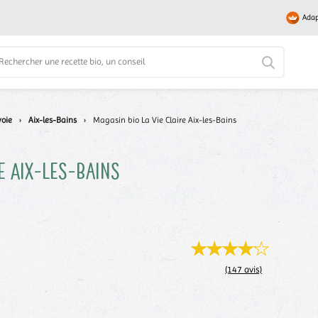
Adap
oie
›
Aix-les-Bains
›
Magasin bio La Vie Claire Aix-les-Bains
e
Aix-les-Bains
(147 avis)