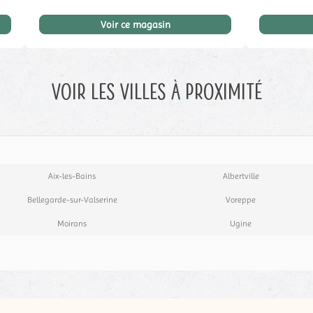
Voir ce magasin
Voir les villes à proximité
Aix-les-Bains
Albertville
Bellegarde-sur-Valserine
Voreppe
Moirans
Ugine