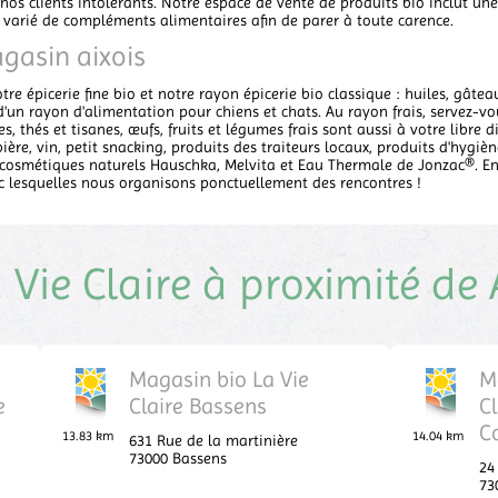
 nos clients intolérants. Notre espace de vente de produits bio inclut 
x varié de compléments alimentaires afin de parer à toute carence.
agasin aixois
re épicerie fine bio et notre rayon épicerie bio classique : huiles, gâtea
'un rayon d'alimentation pour chiens et chats. Au rayon frais, servez-vou
es, thés et tisanes, œufs, fruits et légumes frais sont aussi à votre libre
 bière, vin, petit snacking, produits des traiteurs locaux, produits d'hygiène
 cosmétiques naturels Hauschka, Melvita et Eau Thermale de Jonzac®. En
c lesquelles nous organisons ponctuellement des rencontres !
Vie Claire à proximité de 
Magasin bio La Vie
M
e
Claire Bassens
C
C
13.83 km
14.04 km
631 Rue de la martinière
73000
Bassens
24
73