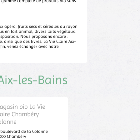
une gamme complète de produits bio sans
ux apéro, fruits secs et céréales au rayon
s en lait animal, divers laits végétaux,
 disposition. Nous proposons encore :
, ainsi que des livres. La Vie Claire Aix-
fin, venez échanger avec notre
Aix-les-Bains
agasin bio La Vie
laire Chambéry
olonne
 boulevard de la Colonne
000
Chambéry