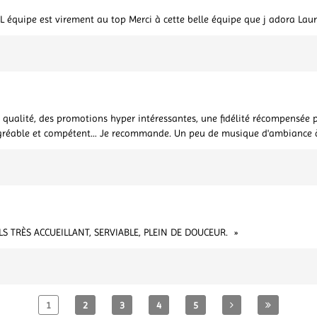
e L équipe est virement au top Merci à cette belle équipe que j adora Lau
qualité, des promotions hyper intéressantes, une fidélité récompensée pa
 agréable et compétent… Je recommande. Un peu de musique d'ambiance à
 TRÈS ACCUEILLANT, SERVIABLE, PLEIN DE DOUCEUR.
1
2
3
4
5