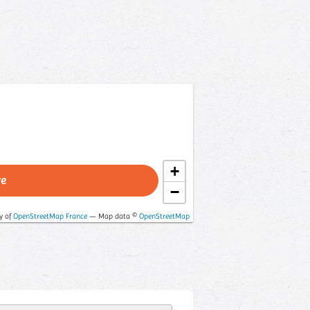
+
re
−
y of
OpenStreetMap France
— Map data ©
OpenStreetMap