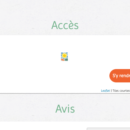
Accès
S'y rend
Leaflet
| Tiles courtes
Avis