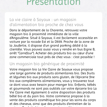
Présentation
La vie claire à Soyaux : un magasin
d'alimentation bio proche de chez vous
Dans le département de la Charente, retrouvez votre
magasin bio à proximité immédiate de la ville
d'Angoulême. Situé à Soyaux, il est facilement accessible en
voiture par la rocade Est et la D939. Proche de la zone de
la Jaufertie, il dispose d'un grand parking dédié à la
clientèle. Vous pouvez aussi vous y rendre en bus (ligne B,
arrêt "Carrefour"). Acheter des produits bio au cœur d'une
zone commerciale tout près de chez vous : c'est possible !
Un magasin bio générique de proximité
Votre magasin bio La Vie Claire de Soyaux vous propose
une large gamme de produits alimentaires bio. Des fruits
et légumes bio aux produits sans gluten, de l'épicerie fine
bio aux compléments alimentaires, vous y trouverez tout
ce dont vous avez besoin pour manger bio. Enfants, bébés
et gourmands ne sont pas oubliés car votre épicerie bio La
Vie Claire met également à votre disposition des produits
bébé bio et du pain bio. Votre commerce propose à la
vente des produits cosmétique bio pour les soins du corps
et des cheveux, ainsi que des produits d’entretien de la