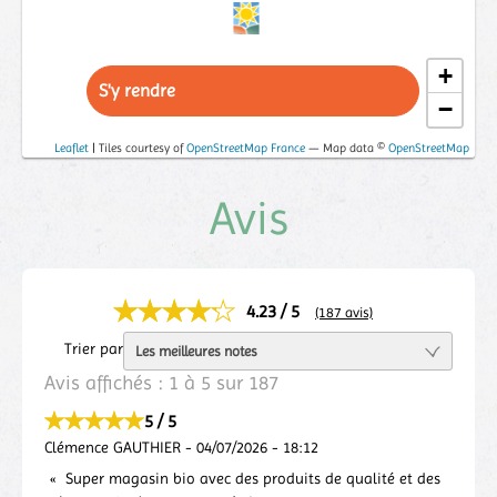
+
S'y rendre
−
Leaflet
| Tiles courtesy of
OpenStreetMap France
— Map data ©
OpenStreetMap
Avis
4.23 / 5
(187 avis)
Trier par
Avis affichés :
1
à
5
sur
187
5 / 5
Clémence GAUTHIER
-
04/07/2026
-
18:12
Super magasin bio avec des produits de qualité et des