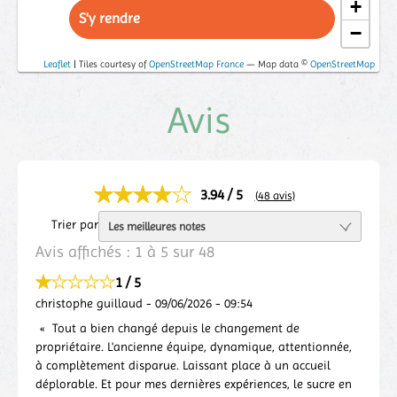
+
S'y rendre
−
Leaflet
| Tiles courtesy of
OpenStreetMap France
— Map data ©
OpenStreetMap
Avis
3.94 / 5
(48 avis)
Trier par
Avis affichés :
1
à
5
sur
48
1 / 5
christophe guillaud
-
09/06/2026
-
09:54
Tout a bien changé depuis le changement de
propriétaire. L'ancienne équipe, dynamique, attentionnée,
à complètement disparue. Laissant place à un accueil
déplorable. Et pour mes dernières expériences, le sucre en