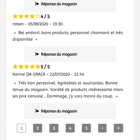
Réponse du magasin
4 / 5
roben
-
05/09/2020
-
19:30
Bel endroit..bons produits..personnel charmant et très
disponible
Réponse du magasin
5 / 5
Karine DA GRACA
-
22/07/2020
-
22:54
Très bon personnel. Agréables et souriantes. Bonne
tenue du magasin. Variété de produits intéressante mais
les prix s'envole... Dommage, j'y vais moins du coup.
Réponse du magasin
1
2
3
4
5