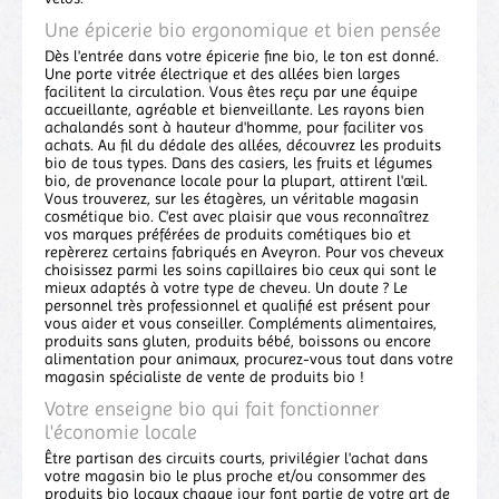
Une épicerie bio ergonomique et bien pensée
Dès l'entrée dans votre épicerie fine bio, le ton est donné.
Une porte vitrée électrique et des allées bien larges
facilitent la circulation. Vous êtes reçu par une équipe
accueillante, agréable et bienveillante. Les rayons bien
achalandés sont à hauteur d'homme, pour faciliter vos
achats. Au fil du dédale des allées, découvrez les produits
bio de tous types. Dans des casiers, les fruits et légumes
bio, de provenance locale pour la plupart, attirent l'œil.
Vous trouverez, sur les étagères, un véritable magasin
cosmétique bio. C'est avec plaisir que vous reconnaîtrez
vos marques préférées de produits cométiques bio et
repèrerez certains fabriqués en Aveyron. Pour vos cheveux
choisissez parmi les soins capillaires bio ceux qui sont le
mieux adaptés à votre type de cheveu. Un doute ? Le
personnel très professionnel et qualifié est présent pour
vous aider et vous conseiller. Compléments alimentaires,
produits sans gluten, produits bébé, boissons ou encore
alimentation pour animaux, procurez-vous tout dans votre
magasin spécialiste de vente de produits bio !
Votre enseigne bio qui fait fonctionner
l'économie locale
Être partisan des circuits courts, privilégier l'achat dans
votre magasin bio le plus proche et/ou consommer des
produits bio locaux chaque jour font partie de votre art de