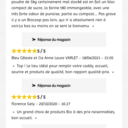
poudre de 5kg certainement mal stocké est en fait un bloc
compact de sucre, la farine t80 immangeable, avec une
très forte odeur de punaise, partie au compost.... Pas grave
il y a un Biocoop pas loin, qui n' a absolument rien à
voir.La bas au moins on se sent le bienvenu.
Réponse du magasin
5 / 5
Bleu Céleste et Cie Anne Laure VARLET
-
18/04/2021
-
15:05
Top ! Le lieu idéal pour remplir votre caddy, accueil,
sourire et produits de qualité, bon rapport qualité-prix.
Réponse du magasin
5 / 5
Florence Gely
-
20/10/2020
-
16:27
Un grand choix de produits Bio à des prix raisonnables,
bon accueil.