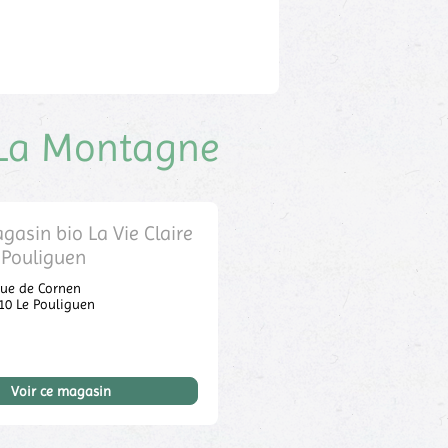
e La Montagne
gasin bio La Vie Claire
 Pouliguen
rue de Cornen
510
Le Pouliguen
Voir ce magasin