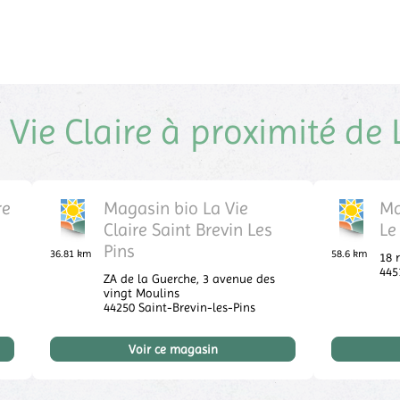
Vie Claire à proximité d
re
Magasin bio La Vie
Ma
Claire Saint Brevin Les
Le
Pins
36.81 km
58.6 km
18 
44
ZA de la Guerche,
3 avenue des
vingt Moulins
44250
Saint-Brevin-les-Pins
Voir ce magasin