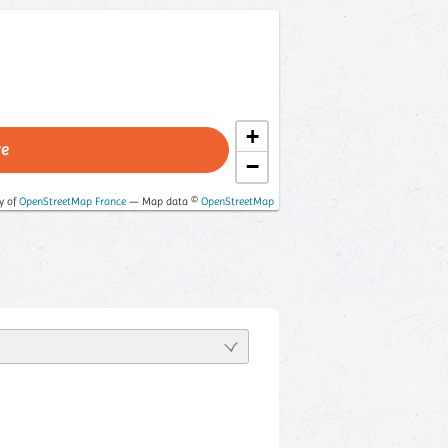
+
re
−
y of
OpenStreetMap France
— Map data ©
OpenStreetMap