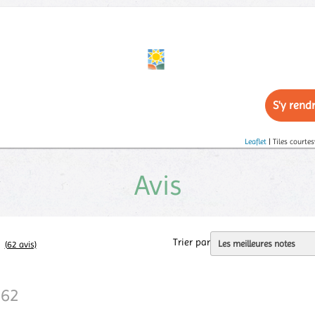
S'y rend
Leaflet
| Tiles courtes
Avis
Trier par
(62 avis)
62