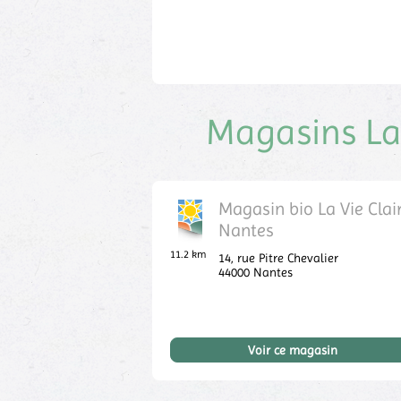
Magasins La 
Magasin bio La Vie Clai
Nantes
11.2 km
14, rue Pitre Chevalier
44000
Nantes
Voir ce magasin