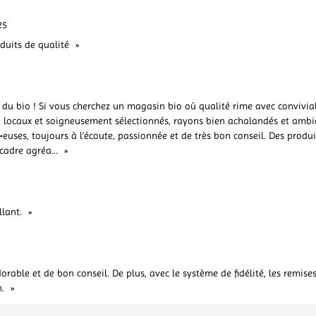
25
uits de qualité
u bio ! Si vous cherchez un magasin bio où qualité rime avec convivialité
is, locaux et soigneusement sélectionnés, rayons bien achalandés et ambi
uses, toujours à l’écoute, passionnée et de très bon conseil. Des produi
 cadre agréa
...
lant.
rable et de bon conseil. De plus, avec le système de fidélité, les remise
.