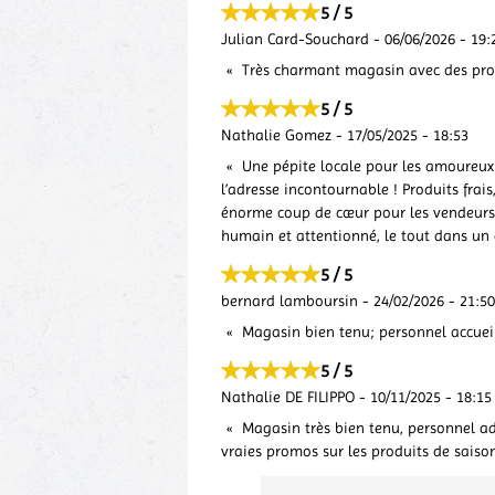
5 / 5
Julian Card-Souchard
-
06/06/2026
-
19:
Très charmant magasin avec des prod
5 / 5
Nathalie Gomez
-
17/05/2025
-
18:53
Une pépite locale pour les amoureux d
l’adresse incontournable ! Produits fra
énorme coup de cœur pour les vendeurs•e
humain et attentionné, le tout dans un
5 / 5
bernard lamboursin
-
24/02/2026
-
21:50
Magasin bien tenu; personnel accueil
5 / 5
Nathalie DE FILIPPO
-
10/11/2025
-
18:15
Magasin très bien tenu, personnel ado
vraies promos sur les produits de saison