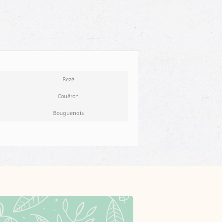
Rezé
Couëron
Bouguenais