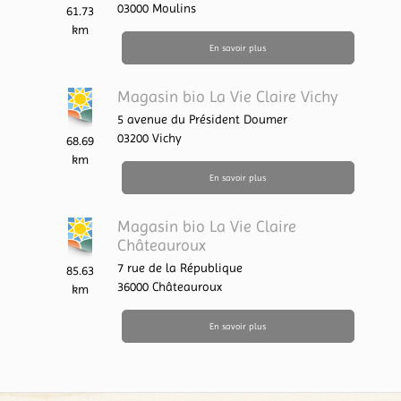
03000
Moulins
61.73
km
En savoir plus
Magasin bio La Vie Claire Vichy
5 avenue du Président Doumer
03200
Vichy
68.69
km
En savoir plus
Magasin bio La Vie Claire
Châteauroux
7 rue de la République
85.63
36000
Châteauroux
km
En savoir plus