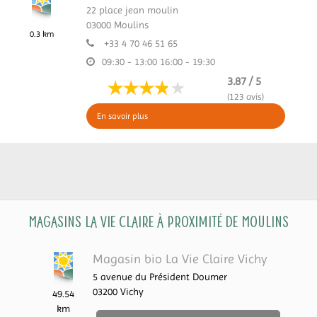
22 place jean moulin
03000
Moulins
0.3 km
+33 4 70 46 51 65
09:30 - 13:00
16:00 - 19:30
3.87 / 5
(123 avis)
En savoir plus
Magasins La Vie Claire à proximité de Moulins
Magasin bio La Vie Claire Vichy
5 avenue du Président Doumer
03200
Vichy
49.54
km