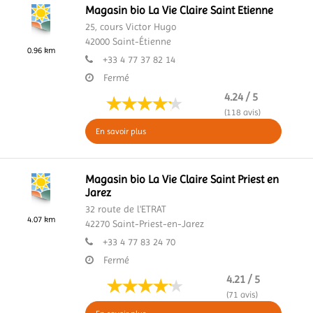
Magasin bio La Vie Claire Saint Etienne
25, cours Victor Hugo
42000
Saint-Étienne
0.96 km
+33 4 77 37 82 14
Fermé
4.24 / 5
(118 avis)
En savoir plus
Magasin bio La Vie Claire Saint Priest en
Jarez
32 route de l'ETRAT
4.07 km
42270
Saint-Priest-en-Jarez
+33 4 77 83 24 70
Fermé
4.21 / 5
(71 avis)