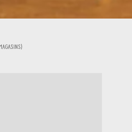
Magasins
)