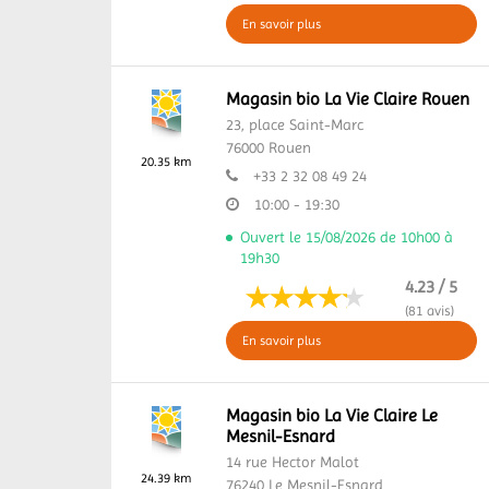
En savoir plus
Magasin bio La Vie Claire Rouen
23, place Saint-Marc
76000
Rouen
20.35 km
+33 2 32 08 49 24
10:00 - 19:30
Ouvert le 15/08/2026 de 10h00 à
19h30
4.23 / 5
(81 avis)
En savoir plus
Magasin bio La Vie Claire Le
Mesnil-Esnard
14 rue Hector Malot
24.39 km
76240
Le Mesnil-Esnard