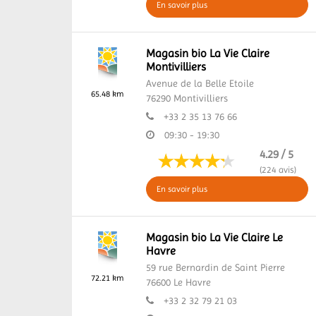
En savoir plus
Magasin bio La Vie Claire
Montivilliers
Avenue de la Belle Etoile
65.48 km
76290
Montivilliers
+33 2 35 13 76 66
09:30 - 19:30
4.29 / 5
(224 avis)
En savoir plus
Magasin bio La Vie Claire Le
Havre
59 rue Bernardin de Saint Pierre
72.21 km
76600
Le Havre
+33 2 32 79 21 03