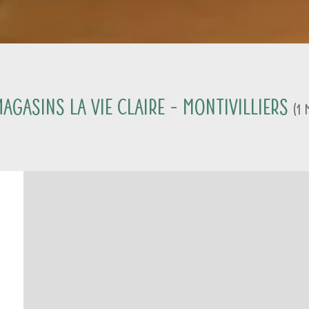
agasins La Vie Claire -
Montivilliers
(
1