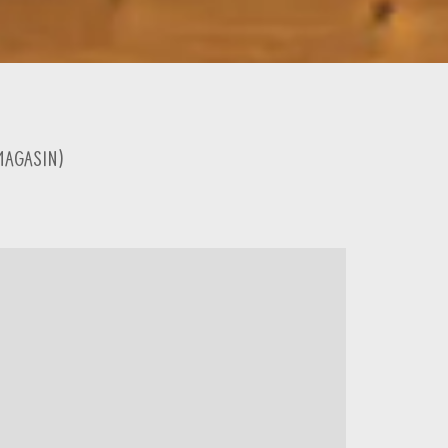
Magasin
)