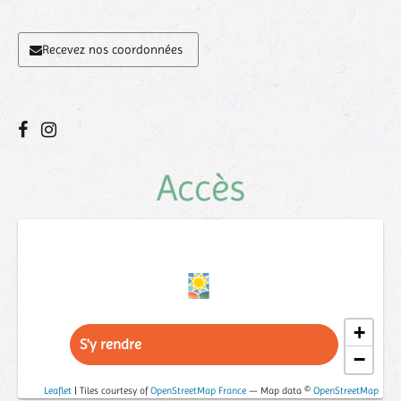
Recevez nos coordonnées
Accès
+
S'y rendre
−
Leaflet
| Tiles courtesy of
OpenStreetMap France
— Map data ©
OpenStreetMap