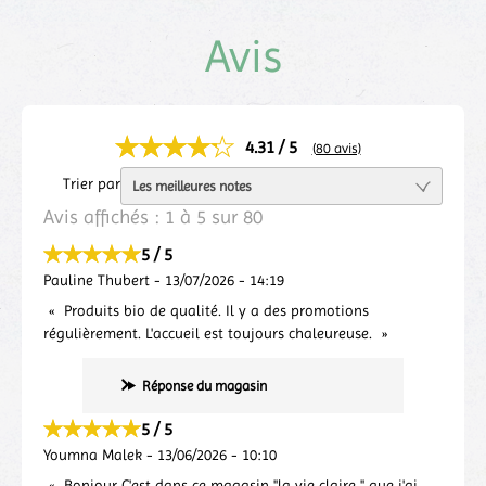
Avis
4.31 / 5
(80 avis)
Trier par
Avis affichés :
1
à
5
sur
80
5 / 5
Pauline Thubert
-
13/07/2026
-
14:19
Produits bio de qualité. Il y a des promotions
régulièrement. L'accueil est toujours chaleureuse.
Réponse du magasin
5 / 5
Youmna Malek
-
13/06/2026
-
10:10
Bonjour C'est dans ce magasin "la vie claire " que j'ai