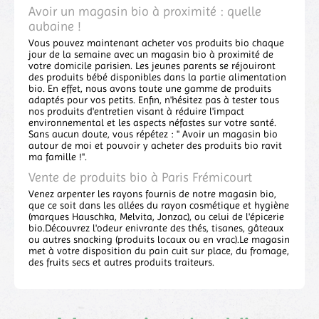
Avoir un magasin bio à proximité : quelle
aubaine !
Vous pouvez maintenant acheter vos produits bio chaque
jour de la semaine avec un magasin bio à proximité de
votre domicile parisien. Les jeunes parents se réjouiront
des produits bébé disponibles dans la partie alimentation
bio. En effet, nous avons toute une gamme de produits
adaptés pour vos petits. Enfin, n'hésitez pas à tester tous
nos produits d'entretien visant à réduire l'impact
environnemental et les aspects néfastes sur votre santé.
Sans aucun doute, vous répétez : " Avoir un magasin bio
autour de moi et pouvoir y acheter des produits bio ravit
ma famille !".
Vente de produits bio à Paris Frémicourt
Venez arpenter les rayons fournis de notre magasin bio,
que ce soit dans les allées du rayon cosmétique et hygiène
(marques Hauschka, Melvita, Jonzac), ou celui de l'épicerie
bio.Découvrez l'odeur enivrante des thés, tisanes, gâteaux
ou autres snacking (produits locaux ou en vrac).Le magasin
met à votre disposition du pain cuit sur place, du fromage,
des fruits secs et autres produits traiteurs.