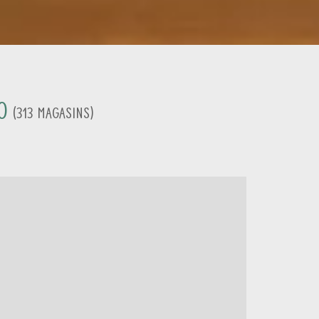
o
(
313
Magasins
)