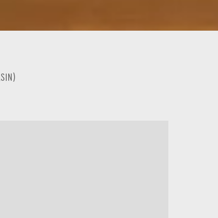
sin
)