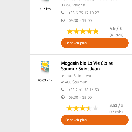
37250
Veigné
9.87 km
+33 6 75 17 10 27
09:30 - 19:00
4.9 / 5
(41 avis)
En savoir plus
Magasin bio La Vie Claire
Saumur Saint Jean
35 rue Saint Jean
63.03 km
49400
Saumur
+33 2 41 38 14 53
09:30 - 19:00
3.51 / 5
(37 avis)
En savoir plus