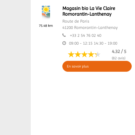
Magasin bio La Vie Claire
Romorantin-Lanthenay
Route de Paris
75.48 km
41200
Romorantin-Lanthenay
+33 2 54 76 02 40
09:00 - 12:15
14:30 - 19:00
4.32 / 5
(82 avis)
En savoir plus